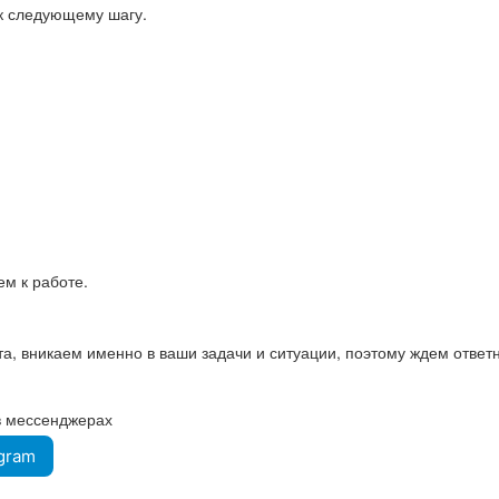
к следующему шагу.
м к работе.
, вникаем именно в ваши задачи и ситуации, поэтому ждем ответн
 в мессенджерах
egram