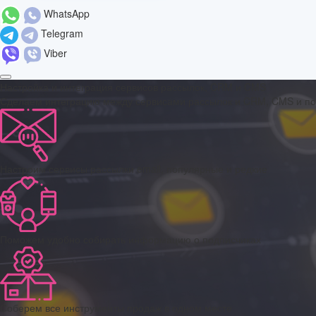
WhatsApp
Telegram
Viber
Настройка и интеграция сервисов рассылок, CRM и CMS
Сделаем интеграцию между сервисами рассылок и CRM, CMS и пом
Настроим сервисы рассылки email, популярные и редкие
Поможем удобно собирать информацию о подписчиках
Соберем все инструменты продаж в одном месте