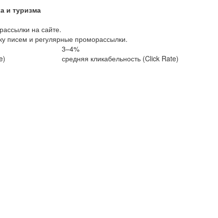
а и туризма
рассылки на сайте.
ку писем и регулярные проморассылки.
3–4%
e)
средняя кликабельность (Click Rate)